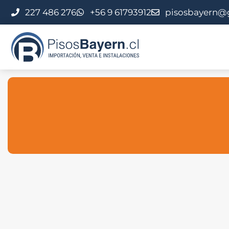
227 486 276
+56 9 61793912
pisosbayern@
Ahorra hasta un 20% en Pisos y Al