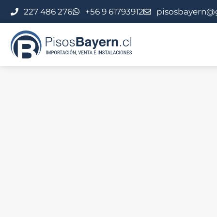
227 486 276
+56 9 61793912
pisosbayern@