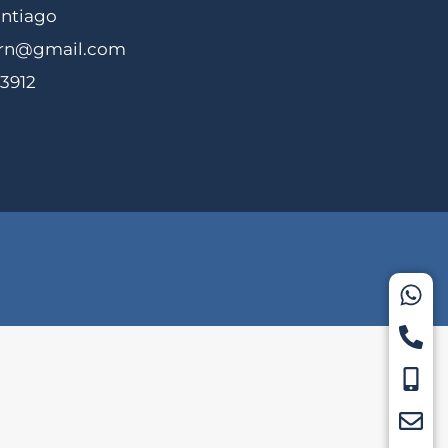
antiago
ern@gmail.com
 3912