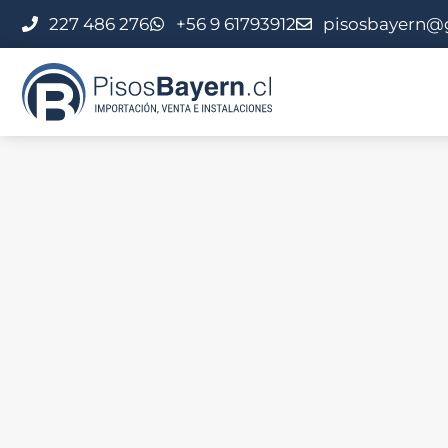
227 486 276
+56 9 61793912
pisosbayern@