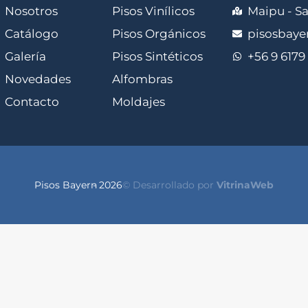
Nosotros
Pisos Vinílicos
Maipu - S
Catálogo
Pisos Orgánicos
pisosbay
Galería
Pisos Sintéticos
+56 9 6179
Novedades
Alfombras
Contacto
Moldajes
Pisos Bayern
- 2026
© Desarrollado por
VitrinaWeb