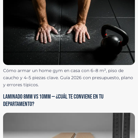
Cómo armar un home gym en casa con 6–8 m², piso de
caucho y 4–5 piezas clave. Guía 2026 con presupuesto, plano
y errores típicos.
LAMINADO 8MM VS 10MM — ¿CUÁL TE CONVIENE EN TU
DEPARTAMENTO?