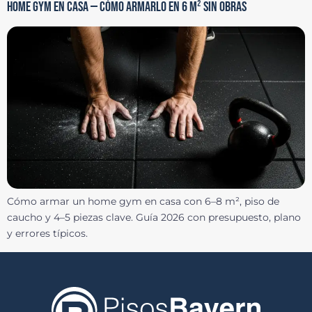
HOME GYM EN CASA — CÓMO ARMARLO EN 6 M² SIN OBRAS
Cómo armar un home gym en casa con 6–8 m², piso de
caucho y 4–5 piezas clave. Guía 2026 con presupuesto, plano
y errores típicos.