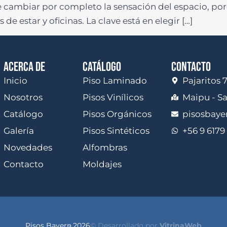
ambiar por completo la sensación del espacio, porq
e estar y oficinas. La clave está en elegir […]
ACERCA DE
CATÁLOGO
CONTACTO
Inicio
Piso Laminado
Pajaritos 
Nosotros
Pisos Vinílicos
Maipu - S
Catálogo
Pisos Orgánicos
pisosbay
Galería
Pisos Sintéticos
+56 9 6179
Novedades
Alfombras
Contacto
Moldajes
Pisos Bayern
- 2026
© Desarrollado por
VitrinaWeb