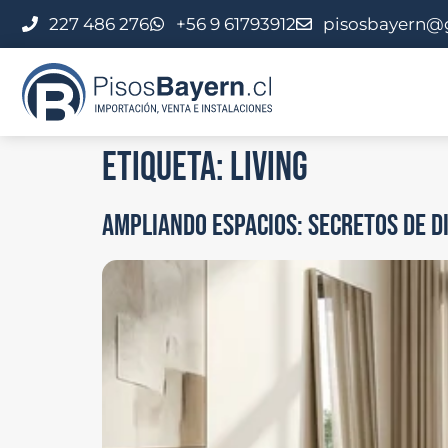
227 486 276
+56 9 61793912
pisosbayern@
Etiqueta:
living
AMPLIANDO ESPACIOS: SECRETOS DE DI