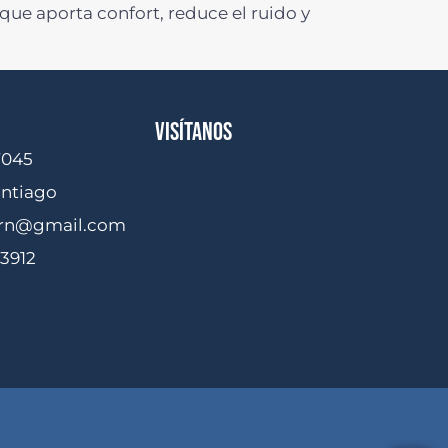
ue aporta confort, reduce el ruido y
VISÍTANOS
7045
antiago
ern@gmail.com
 3912