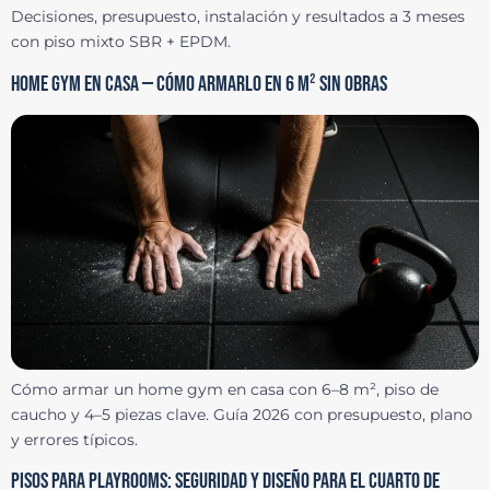
Decisiones, presupuesto, instalación y resultados a 3 meses
con piso mixto SBR + EPDM.
HOME GYM EN CASA — CÓMO ARMARLO EN 6 M² SIN OBRAS
Cómo armar un home gym en casa con 6–8 m², piso de
caucho y 4–5 piezas clave. Guía 2026 con presupuesto, plano
y errores típicos.
PISOS PARA PLAYROOMS: SEGURIDAD Y DISEÑO PARA EL CUARTO DE