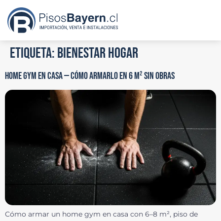
Etiqueta:
bienestar hogar
HOME GYM EN CASA — CÓMO ARMARLO EN 6 M² SIN OBRAS
Cómo armar un home gym en casa con 6–8 m², piso de